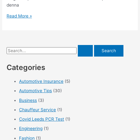
denna
Låt
Read More »
din
verkstad
göra
en
S
kontroll
av
e
bilens
Categories
a
skick
r
Automotive Insurance
(5)
c
Automotive Tips
(30)
h
f
Business
(3)
o
Chauffeur Service
(1)
r
Covid Leeds PCR Test
(1)
:
Engineering
(1)
Fashion
(1)