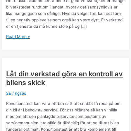
Det er ikke alltid like lett å finne et godt verksted, det er mange
bilverksteder rundt om i landet, hvorav det sannsynligvis er
like mange gode som dårlige. Hvis du velger feil, kan det føre
til en negativ opplevelse som også kan være dyrt. Et verksted
er en tjeneste du må kunne stole på og […]
Velg
Read More »
et
verksted
som
takler
både
Låt din verkstad göra en kontroll av
bil
bilens skick
og
dekk
SE
/
ngses
Konditionstest kan vara ett bra sätt att snabbt få reda på om
din bil är i behov av service. För oss bilägare så kan vi hålla
med om att den planlagde bilservice som bestäms av
servicemanualen inte alltid är tillräcklig för att se till att bilen
fungerar optimalt. Konditionstest är ett bra komplement till