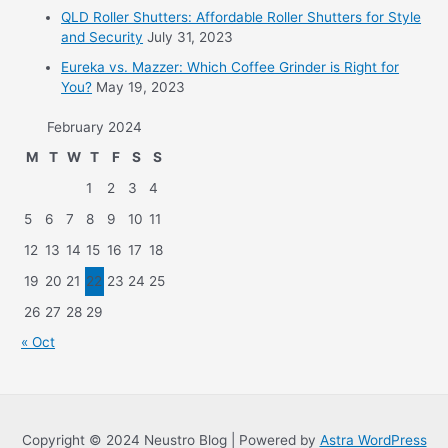
QLD Roller Shutters: Affordable Roller Shutters for Style
and Security
July 31, 2023
Eureka vs. Mazzer: Which Coffee Grinder is Right for
You?
May 19, 2023
February 2024
M
T
W
T
F
S
S
1
2
3
4
5
6
7
8
9
10
11
12
13
14
15
16
17
18
19
20
21
22
23
24
25
26
27
28
29
« Oct
Copyright © 2024 Neustro Blog | Powered by
Astra WordPress