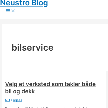
Neustro Blog
Skip
to
Main
Menu
content
bilservice
Velg et verksted som takler både
bil og dekk
NO
/
ngses