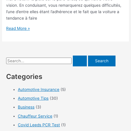
?
vision. En conduisant, vous remarquerez quelques difficultés,
l’une d’entre elles étant l’adhérence et le fait que la voiture a
tendance à faire
Des
Read More »
pneus
adaptés
aux
conditions
S
humides
et
e
à
Categories
a
la
r
conduite
Automotive Insurance
(5)
c
sous
Automotive Tips
(30)
h
une
forte
f
Business
(3)
pluie
o
Chauffeur Service
(1)
r
Covid Leeds PCR Test
(1)
: