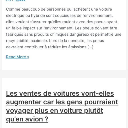
Comme beaucoup de personnes qui achètent une voiture
électrique ou hybride sont soucieuses de l’environnement,
elles veulent s’assurer qu’elles roulent avec des pneus ayant
un faible impact sur l’environnement. Les pneus doivent être
fabriqués sans produits chimiques dangereux et permettre une
recyclabilité maximale. Lors de la conduite, les pneus
devraient contribuer à réduire les émissions […]
Assurez-
Read More »
vous
que
vous
choisissez
les
Les ventes de voitures vont-elles
bons
augmenter car les gens pourraient
pneus
été
voyager plus en voiture plutôt
pour
qu’en avion ?
votre
voiture