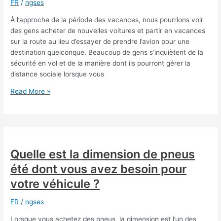
FR
/
ngses
électrique
ou
À l’approche de la période des vacances, nous pourrions voir
hybride
des gens acheter de nouvelles voitures et partir en vacances
sur la route au lieu d’essayer de prendre l’avion pour une
destination quelconque. Beaucoup de gens s’inquiètent de la
sécurité en vol et de la manière dont ils pourront gérer la
distance sociale lorsque vous
Les
Read More »
ventes
de
voitures
vont-
elles
Quelle est la dimension de pneus
augmenter
été dont vous avez besoin pour
car
les
votre véhicule ?
gens
pourraient
FR
/
ngses
voyager
Lorsque vous achetez des pneus, la dimension est l’un des