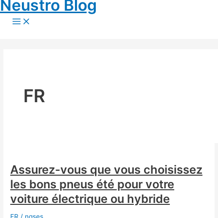
Neustro Blog
Skip
to
Main
Menu
content
FR
Assurez-vous que vous choisissez
les bons pneus été pour votre
voiture électrique ou hybride
FR
/
ngses