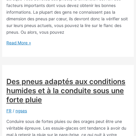
plus
facteurs importants dont vous devez obtenir les bonnes
en
informations. La plupart des gens ne connaissent pas la
voiture
dimension des pneus par cœur, ils devront donc la vérifier soit
plutôt
sur leurs pneus actuels, vous pouvez la lire sur le flanc des
qu’en
pneus. Ou alors, vous pouvez
avion
?
Quelle
Read More »
est
la
dimension
de
pneus
Des pneus adaptés aux conditions
été
humides et à la conduite sous une
dont
vous
forte pluie
avez
besoin
FR
/
ngses
pour
Conduire sous de fortes pluies ou des orages peut être une
votre
véritable épreuve. Les essuie-glaces ont tendance à avoir du
véhicule
mal à retenir la pluie sur le pare-brise, ce qui nuit à votre