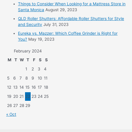
Things to Consider When Looking for a Mattress Store in
Santa Monica
August 29, 2023
QLD Roller Shutters: Affordable Roller Shutters for Style
and Security
July 31, 2023
Eureka vs. Mazzer: Which Coffee Grinder is Right for
You?
May 19, 2023
February 2024
M
T
W
T
F
S
S
1
2
3
4
5
6
7
8
9
10
11
12
13
14
15
16
17
18
19
20
21
22
23
24
25
26
27
28
29
« Oct