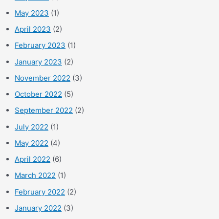
May 2023
(1)
April 2023
(2)
February 2023
(1)
January 2023
(2)
November 2022
(3)
October 2022
(5)
September 2022
(2)
July 2022
(1)
May 2022
(4)
April 2022
(6)
March 2022
(1)
February 2022
(2)
January 2022
(3)