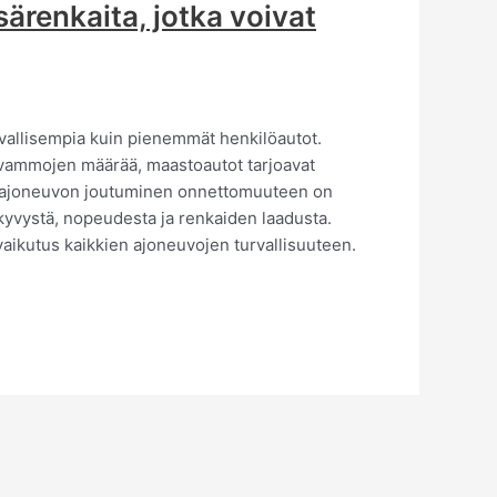
o
ärenkaita, jotka voivat
r
:
vallisempia kuin pienemmät henkilöautot.
 vammojen määrää, maastoautot tarjoavat
n ajoneuvon joutuminen onnettomuuteen on
okyvystä, nopeudesta ja renkaiden laadusta.
 vaikutus kaikkien ajoneuvojen turvallisuuteen.