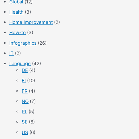
Global
(12)
Health
(3)
Home Improvement
(2)
How-to
(3)
Infographics
(26)
IT
(2)
Language
(42)
DE
(4)
FI
(10)
FR
(4)
NO
(7)
PL
(5)
SE
(6)
US
(6)