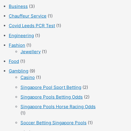
Business
(3)
Chauffeur Service
(1)
Covid Leeds PCR Test
(1)
Engineering
(1)
Fashion
(1)
Jewellery
(1)
Food
(1)
Gambling
(9)
Casino
(1)
Singapore Pool Sport Betting
(2)
Singapore Pools Betting Odds
(2)
Singapore Pools Horse Racing Odds
(1)
Soccer Betting Singapore Pools
(1)