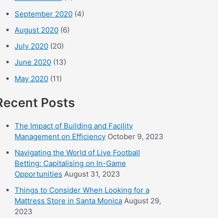
September 2020
(4)
August 2020
(6)
July 2020
(20)
June 2020
(13)
May 2020
(11)
Recent Posts
The Impact of Building and Facility
Management on Efficiency
October 9, 2023
Navigating the World of Live Football
Betting: Capitalising on In-Game
Opportunities
August 31, 2023
Things to Consider When Looking for a
Mattress Store in Santa Monica
August 29,
2023