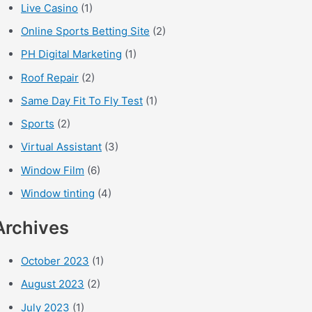
Live Casino
(1)
Online Sports Betting Site
(2)
PH Digital Marketing
(1)
Roof Repair
(2)
Same Day Fit To Fly Test
(1)
Sports
(2)
Virtual Assistant
(3)
Window Film
(6)
Window tinting
(4)
Archives
October 2023
(1)
August 2023
(2)
July 2023
(1)