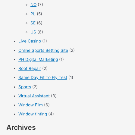
NO
(7)
PL
(5)
SE
(6)
US
(6)
Live Casino
(1)
Online Sports Betting Site
(2)
PH Digital Marketing
(1)
Roof Repair
(2)
Same Day Fit To Fly Test
(1)
Sports
(2)
Virtual Assistant
(3)
Window Film
(6)
Window tinting
(4)
Archives