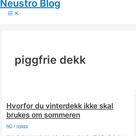
Neustro Blog
Skip
to
Main
Menu
content
piggfrie dekk
Hvorfor du vinterdekk ikke skal
brukes om sommeren
NO
/
ngses