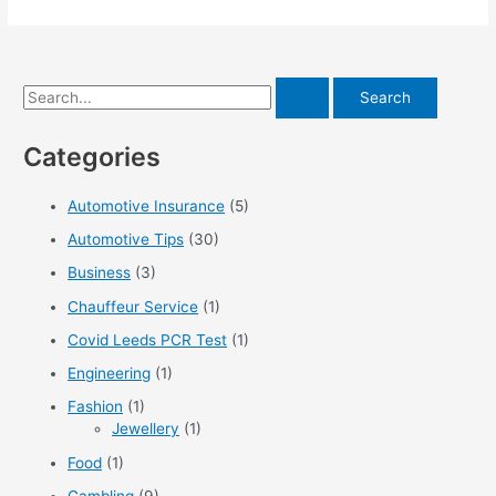
dekkrotasjon
S
e
Categories
a
r
Automotive Insurance
(5)
c
Automotive Tips
(30)
h
f
Business
(3)
o
Chauffeur Service
(1)
r
Covid Leeds PCR Test
(1)
:
Engineering
(1)
Fashion
(1)
Jewellery
(1)
Food
(1)
Gambling
(9)