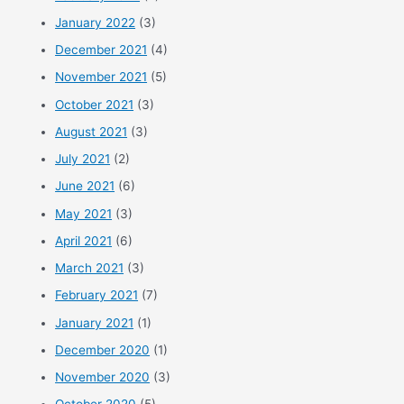
January 2022
(3)
December 2021
(4)
November 2021
(5)
October 2021
(3)
August 2021
(3)
July 2021
(2)
June 2021
(6)
May 2021
(3)
April 2021
(6)
March 2021
(3)
February 2021
(7)
January 2021
(1)
December 2020
(1)
November 2020
(3)