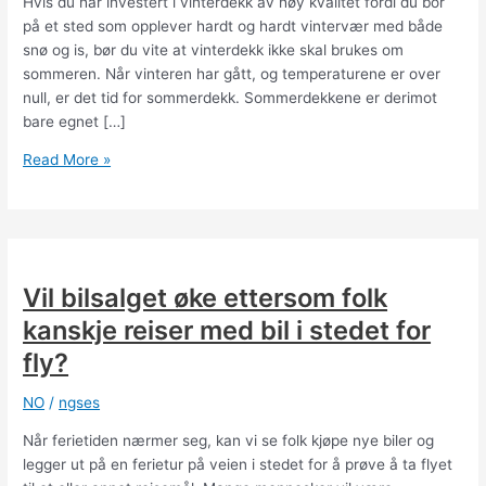
Hvis du har investert i vinterdekk av høy kvalitet fordi du bor
på et sted som opplever hardt og hardt vintervær med både
snø og is, bør du vite at vinterdekk ikke skal brukes om
sommeren. Når vinteren har gått, og temperaturene er over
null, er det tid for sommerdekk. Sommerdekkene er derimot
bare egnet […]
Hvorfor
Read More »
du
vinterdekk
ikke
skal
brukes
Vil bilsalget øke ettersom folk
om
kanskje reiser med bil i stedet for
sommeren
fly?
NO
/
ngses
Når ferietiden nærmer seg, kan vi se folk kjøpe nye biler og
legger ut på en ferietur på veien i stedet for å prøve å ta flyet