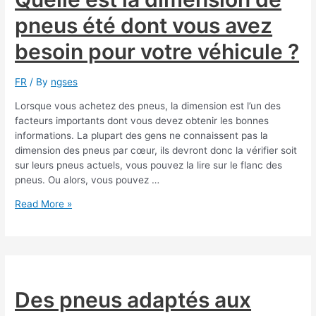
car
pneus été dont vous avez
les
gens
besoin pour votre véhicule ?
pourraient
voyager
plus
FR
/ By
ngses
en
Lorsque vous achetez des pneus, la dimension est l’un des
voiture
facteurs importants dont vous devez obtenir les bonnes
plutôt
informations. La plupart des gens ne connaissent pas la
qu’en
dimension des pneus par cœur, ils devront donc la vérifier soit
avion
sur leurs pneus actuels, vous pouvez la lire sur le flanc des
?
pneus. Ou alors, vous pouvez …
Quelle
Read More »
est
la
dimension
de
pneus
été
Des pneus adaptés aux
dont