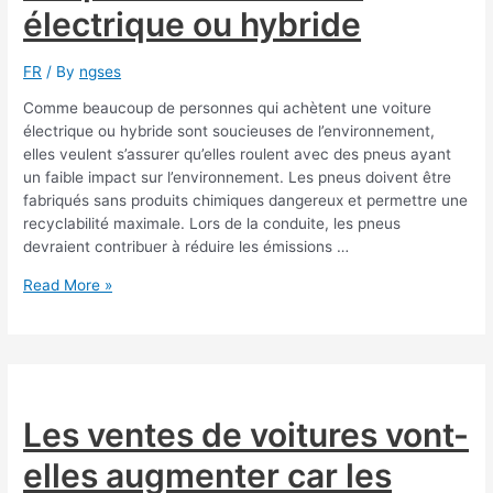
électrique ou hybride
FR
/ By
ngses
Comme beaucoup de personnes qui achètent une voiture
électrique ou hybride sont soucieuses de l’environnement,
elles veulent s’assurer qu’elles roulent avec des pneus ayant
un faible impact sur l’environnement. Les pneus doivent être
fabriqués sans produits chimiques dangereux et permettre une
recyclabilité maximale. Lors de la conduite, les pneus
devraient contribuer à réduire les émissions …
Assurez-
Read More »
vous
que
vous
choisissez
les
bons
Les ventes de voitures vont-
pneus
elles augmenter car les
été
pour