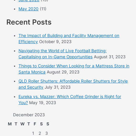
May 2020
(11)
Recent Posts
The Impact of Building and Facility Management on
Efficiency
October 9, 2023
Navigating the World of Live Football Betting:
Capitalising on In-Game Opportunities
August 31, 2023
Things to Consider When Looking for a Mattress Store in
Santa Monica
August 29, 2023
QLD Roller Shutters: Affordable Roller Shutters for Style
and Security
July 31, 2023
Eureka vs. Mazzer: Which Coffee Grinder is Right for
You?
May 19, 2023
December 2023
M
T
W
T
F
S
S
1
2
3