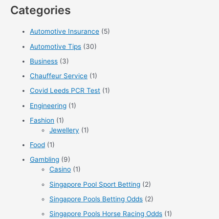
à
Categories
a
la
r
conduite
Automotive Insurance
(5)
sous
c
une
Automotive Tips
(30)
h
forte
f
Business
(3)
pluie
o
Chauffeur Service
(1)
r
Covid Leeds PCR Test
(1)
:
Engineering
(1)
Fashion
(1)
Jewellery
(1)
Food
(1)
Gambling
(9)
Casino
(1)
Singapore Pool Sport Betting
(2)
Singapore Pools Betting Odds
(2)
Singapore Pools Horse Racing Odds
(1)