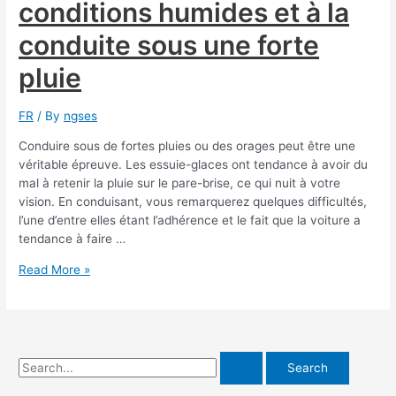
conditions humides et à la
vous
avez
conduite sous une forte
besoin
pour
pluie
votre
véhicule
FR
/ By
ngses
?
Conduire sous de fortes pluies ou des orages peut être une
véritable épreuve. Les essuie-glaces ont tendance à avoir du
mal à retenir la pluie sur le pare-brise, ce qui nuit à votre
vision. En conduisant, vous remarquerez quelques difficultés,
l’une d’entre elles étant l’adhérence et le fait que la voiture a
tendance à faire …
Des
Read More »
pneus
adaptés
aux
conditions
humides
S
et
e