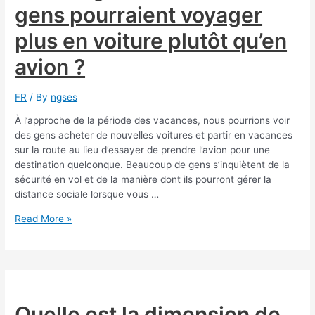
gens pourraient voyager
votre
voiture
plus en voiture plutôt qu’en
électrique
ou
avion ?
hybride
FR
/ By
ngses
À l’approche de la période des vacances, nous pourrions voir
des gens acheter de nouvelles voitures et partir en vacances
sur la route au lieu d’essayer de prendre l’avion pour une
destination quelconque. Beaucoup de gens s’inquiètent de la
sécurité en vol et de la manière dont ils pourront gérer la
distance sociale lorsque vous …
Les
Read More »
ventes
de
voitures
vont-
elles
augmenter
Quelle est la dimension de