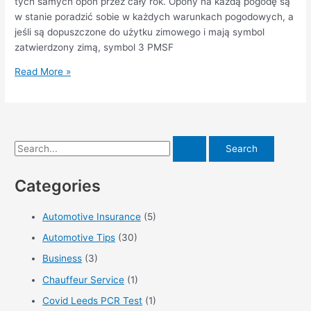
deszczu
tych samych opon przez cały rok. Opony na każdą pogodę są
w stanie poradzić sobie w każdych warunkach pogodowych, a
jeśli są dopuszczone do użytku zimowego i mają symbol
zatwierdzony zimą, symbol 3 PMSF
Znaczenie
Read More »
rotacji
opon
S
e
Categories
a
r
Automotive Insurance
(5)
c
Automotive Tips
(30)
h
f
Business
(3)
o
Chauffeur Service
(1)
r
Covid Leeds PCR Test
(1)