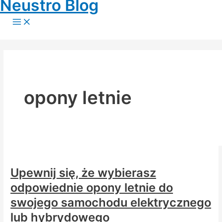
Neustro Blog
Skip
to
Main
Menu
content
opony letnie
Upewnij się, że wybierasz
odpowiednie opony letnie do
swojego samochodu elektrycznego
lub hybrydowego