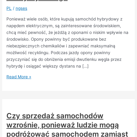
PL
/
ngses
Ponieważ wiele osób, które kupują samochód hybrydowy z
napędem elektrycznym, są zainteresowane środowiskiem,
chcą mieć pewność, że jeżdżą z oponami o niskim wpływie na
środowisko. Opony powinny być produkowane bez
niebezpiecznych chemikaliów i zapewniać maksymalną
możliwość recyklingu. Podczas jazdy opony powinny
przyczyniać się do obniżenia emisji dwutlenku węgla przez
hybrydę i osiągać większy dystans na […]
Upewnij
Read More »
się,
że
wybierasz
odpowiednie
opony
Czy sprzedaż samochodów
letnie
wzrośnie, ponieważ ludzie mogą
do
swojego
podróżować samochodem zamiast