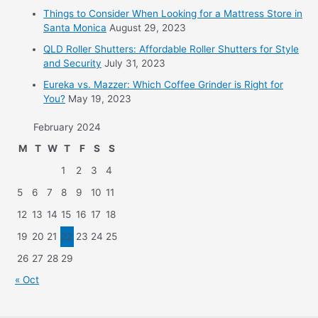
Things to Consider When Looking for a Mattress Store in
Santa Monica
August 29, 2023
QLD Roller Shutters: Affordable Roller Shutters for Style
and Security
July 31, 2023
Eureka vs. Mazzer: Which Coffee Grinder is Right for
You?
May 19, 2023
February 2024
M
T
W
T
F
S
S
1
2
3
4
5
6
7
8
9
10
11
12
13
14
15
16
17
18
19
20
21
22
23
24
25
26
27
28
29
« Oct