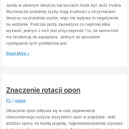
Jazda w ulewnym deszczu lub burzach może być dość trudna.
Wycieraczki przedniej szyby mają trudności z utrzymaniem
deszczu na przedniej szybie, więc nie wpływa to negatywnie
na widzenie. Podczas jazdy zauważysz co najmniej kilka
wyzwań, jednym z nich jest przyczepność i to, że samochód
ma tendencję do aquaplane. Jednym ze sposobów
rozwiązania tych problemów jest
Opony,
Read More »
które
są
dobre
na
mokrej
Znaczenie rotacji opon
nawierzchni
i
PL
/
ngses
do
jazdy
Obracanie opon odbywa się w celu zapewnienia
w
równomiernego zużycia wszystkich opon w pojeździe. Jeśli
ulewnym
jeździsz opony na każdą pogodę, najprawdopodobniej używasz