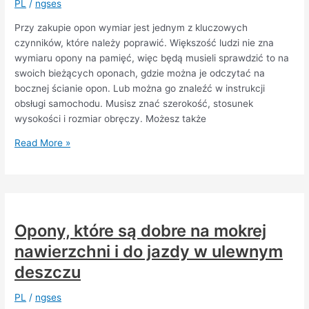
PL
/
ngses
zamiast
samolotem?
Przy zakupie opon wymiar jest jednym z kluczowych
czynników, które należy poprawić. Większość ludzi nie zna
wymiaru opony na pamięć, więc będą musieli sprawdzić to na
swoich bieżących oponach, gdzie można je odczytać na
bocznej ścianie opon. Lub można go znaleźć w instrukcji
obsługi samochodu. Musisz znać szerokość, stosunek
wysokości i rozmiar obręczy. Możesz także
Jakiego
Read More »
wymiaru
opon
letnich
potrzebujesz
do
Opony, które są dobre na mokrej
swojego
nawierzchni i do jazdy w ulewnym
pojazdu?
deszczu
PL
/
ngses