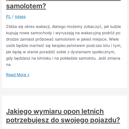
samochodu
samolotem?
elektrycznego
lub
PL
/
ngses
hybrydowego
Zbliża się okres wakacji, dlatego możemy zobaczyć, jak ludzie
kupują nowe samochody i wyruszają na wakacyjną podróż po
drodze zamiast próbować samolotem w jakieś miejsce. Wiele
osób będzie martwić się bezpieczeństwem podczas lotu i tym,
jak będą w stanie poradzić sobie z dystansem społecznym,
gdy będziesz na lotnisku i na pokładzie samolotu. Jeśli zmiana
na
Czy
Read More »
sprzedaż
samochodów
wzrośnie,
ponieważ
ludzie
Jakiego wymiaru opon letnich
mogą
potrzebujesz do swojego pojazdu?
podróżować
samochodem