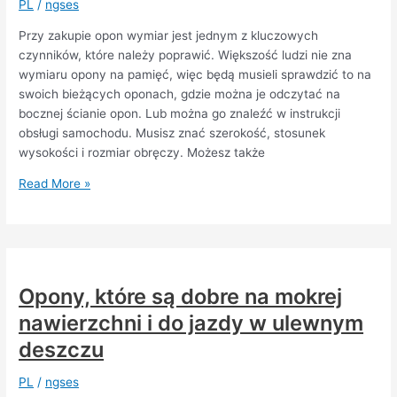
PL
/
ngses
zamiast
samolotem?
Przy zakupie opon wymiar jest jednym z kluczowych
czynników, które należy poprawić. Większość ludzi nie zna
wymiaru opony na pamięć, więc będą musieli sprawdzić to na
swoich bieżących oponach, gdzie można je odczytać na
bocznej ścianie opon. Lub można go znaleźć w instrukcji
obsługi samochodu. Musisz znać szerokość, stosunek
wysokości i rozmiar obręczy. Możesz także
Jakiego
Read More »
wymiaru
opon
letnich
potrzebujesz
do
Opony, które są dobre na mokrej
swojego
nawierzchni i do jazdy w ulewnym
pojazdu?
deszczu
PL
/
ngses