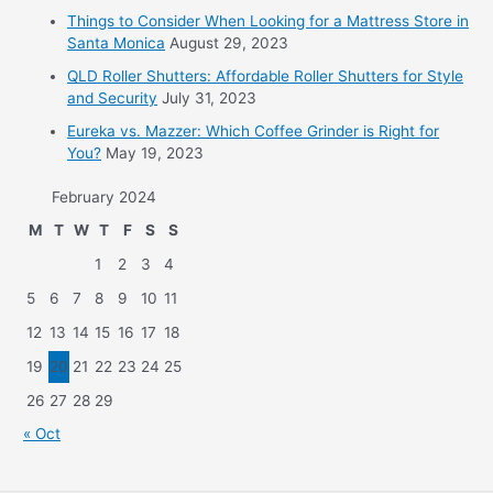
Things to Consider When Looking for a Mattress Store in
Santa Monica
August 29, 2023
QLD Roller Shutters: Affordable Roller Shutters for Style
and Security
July 31, 2023
Eureka vs. Mazzer: Which Coffee Grinder is Right for
You?
May 19, 2023
February 2024
M
T
W
T
F
S
S
1
2
3
4
5
6
7
8
9
10
11
12
13
14
15
16
17
18
19
20
21
22
23
24
25
26
27
28
29
« Oct