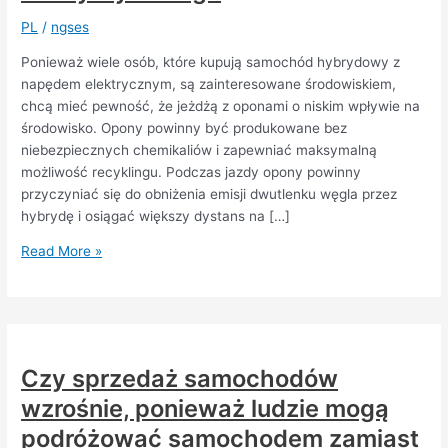
PL
/
ngses
Ponieważ wiele osób, które kupują samochód hybrydowy z
napędem elektrycznym, są zainteresowane środowiskiem,
chcą mieć pewność, że jeżdżą z oponami o niskim wpływie na
środowisko. Opony powinny być produkowane bez
niebezpiecznych chemikaliów i zapewniać maksymalną
możliwość recyklingu. Podczas jazdy opony powinny
przyczyniać się do obniżenia emisji dwutlenku węgla przez
hybrydę i osiągać większy dystans na […]
Upewnij
Read More »
się,
że
wybierasz
odpowiednie
opony
Czy sprzedaż samochodów
letnie
wzrośnie, ponieważ ludzie mogą
do
swojego
podróżować samochodem zamiast