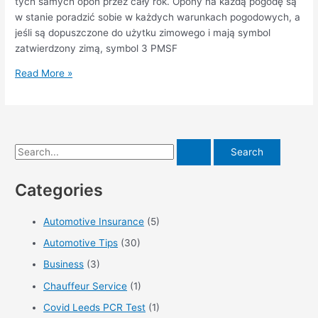
deszczu
tych samych opon przez cały rok. Opony na każdą pogodę są
w stanie poradzić sobie w każdych warunkach pogodowych, a
jeśli są dopuszczone do użytku zimowego i mają symbol
zatwierdzony zimą, symbol 3 PMSF
Znaczenie
Read More »
rotacji
opon
S
e
Categories
a
r
Automotive Insurance
(5)
c
Automotive Tips
(30)
h
f
Business
(3)
o
Chauffeur Service
(1)
r
Covid Leeds PCR Test
(1)