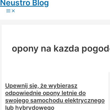
Neustro Blog
Skip
to
Main
Menu
content
opony na kazda pogod
Upewnij się, że wybierasz
odpowiednie opony letnie do
swojego samochodu elektrycznego
lub hybrydowego