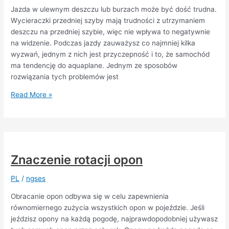
Jazda w ulewnym deszczu lub burzach może być dość trudna.
Wycieraczki przedniej szyby mają trudności z utrzymaniem
deszczu na przedniej szybie, więc nie wpływa to negatywnie
na widzenie. Podczas jazdy zauważysz co najmniej kilka
wyzwań, jednym z nich jest przyczepność i to, że samochód
ma tendencję do aquaplane. Jednym ze sposobów
rozwiązania tych problemów jest
Opony,
Read More »
które
są
dobre
na
mokrej
Znaczenie rotacji opon
nawierzchni
i
PL
/
ngses
do
jazdy
Obracanie opon odbywa się w celu zapewnienia
w
równomiernego zużycia wszystkich opon w pojeździe. Jeśli
ulewnym
jeździsz opony na każdą pogodę, najprawdopodobniej używasz