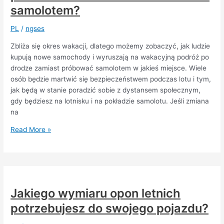
samochodu
samolotem?
elektrycznego
lub
PL
/
ngses
hybrydowego
Zbliża się okres wakacji, dlatego możemy zobaczyć, jak ludzie
kupują nowe samochody i wyruszają na wakacyjną podróż po
drodze zamiast próbować samolotem w jakieś miejsce. Wiele
osób będzie martwić się bezpieczeństwem podczas lotu i tym,
jak będą w stanie poradzić sobie z dystansem społecznym,
gdy będziesz na lotnisku i na pokładzie samolotu. Jeśli zmiana
na
Czy
Read More »
sprzedaż
samochodów
wzrośnie,
ponieważ
ludzie
Jakiego wymiaru opon letnich
mogą
potrzebujesz do swojego pojazdu?
podróżować
samochodem